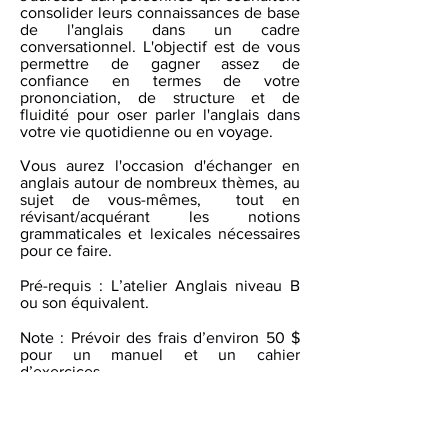
consolider leurs connaissances de base
de l'anglais dans un cadre
conversationnel. L'objectif est de vous
permettre de gagner assez de
confiance en termes de votre
prononciation, de structure et de
fluidité pour oser parler l'anglais dans
votre vie quotidienne ou en voyage.
Vous aurez l'occasion d'échanger en
anglais autour de nombreux thèmes, au
sujet de vous-mêmes, tout en
révisant/acquérant les notions
grammaticales et lexicales nécessaires
pour ce faire.
Pré-requis : L’atelier Anglais niveau B
ou son équivalent.
Note : Prévoir des frais d’environ 50 $
pour un manuel et un cahier
d’exercices.
Jeudi de 13 h 30 à 16 h
Dates : 2
février au 6 avril
Durée :
25 heures - 10 semaines