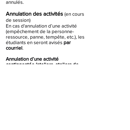
annulés.
Annulation des activités
(en cours
de session)
En cas d'annulation d’une activité
(empêchement de la personne-
ressource, panne, tempête, etc.), les
étudiants en seront avisés
par
courriel
.
Annulation d’une activité
contingentée (ateliers, ateliers de
langues, activités physiques)
Les étudiantes et étudiants qui
s’inscrivent à un atelier (langue,
écriture, informatique, etc.) n’ont
aucune possibilité d’annuler après
l’inscription, sauf en cas de maladie
avec certificat médical, le nombre
d’inscriptions étant limité.
CONSULTER LA
PAGE RÈGLES
RELATIVES AUX ÉTUDES À L'UTA