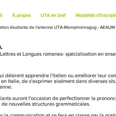
l
À propos
UTA en bref
Modalités d'inscript
ation étudiante de l'antenne UTA-Memphrémagog - AEAUM
n,
 Lettres et Langues romanes- spécialisation en ens
qui désirent apprendre l'italien ou améliorer leur c
n Italie, de s'exprimer aisément dans diverses situ
lienne.
iants auront l'occasion de perfectionner la prononcia
e de nouvelles structures grammaticales.
r la communication et se fera en classe par la pratiq