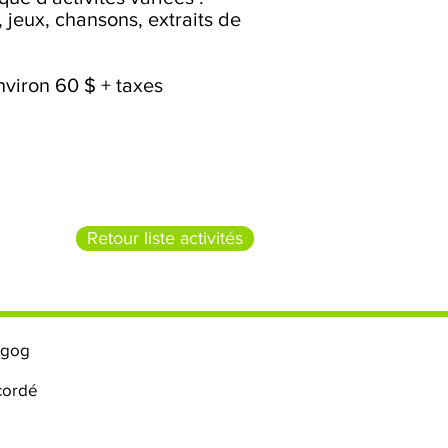
, jeux, chansons, extraits de
 environ 60 $ + taxes
Retour liste activités
agog
cordé