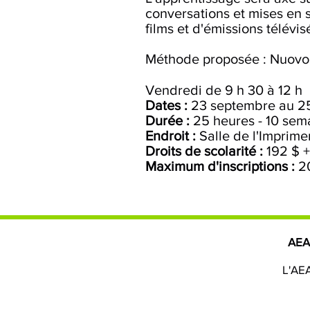
conversations et mises en s
films et d'émissions télévis
Méthode proposée : Nuovo E
Vendredi de 9 h 30 à 12 h
Dates :
23 septembre au 2
Durée :
25 heures - 10
sem
Endroit :
Salle de l'Imprime
Droits de scolarité :
192 $ +
Maximum d'inscriptions :
2
AE
L'AEA