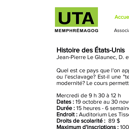
Accuei
Associ
Histoire des États-Unis
Jean-Pierre Le Glaunec, D. et
Quel est ce pays que l'on app
ou l'esclavage? Est-il une "
modernité? Le cours permett
Mercredi de 9 h 30 à 12 h
Dates :
19 octobre au 30 no
Durée :
15 heures - 6 semain
Endroit :
Auditorium Les Tis
Droits de scolarité :
89 $
Maximum d'inscriptions :
100