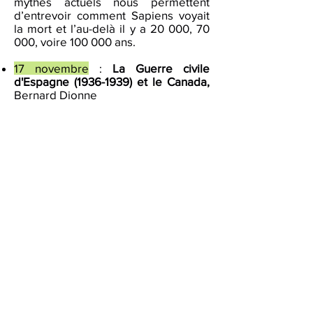
mythes actuels nous permettent
d’entrevoir comment Sapiens voyait
la mort et l’au-delà il y a 20 000, 70
000, voire 100 000 ans.
17 novembre
:
La Guerre civile
d'Espagne
(1936-1939)
et le Canada,
Bernard Dionne
Survol de la guerre civile en Espagne
(1936-1939) et du rôle des Brigades
internationales, y compris du
bataillon canadien Mackenzie-
Papineau, et des retombées
idéologiques au Canada ainsi que
des œuvres d'Hemingway, Malraux,
Capa, Taro, Orwell et Picasso, et
celles des cinéastes Sam Wood,
Frédéric Rossif, Ken Loach et Philip
Kaufman.
24 novembre
:
Les musées en Estrie.
Parcours découverte
, Silvie Delorme
Voyage pour les curieux au cœur des
musées estriens qu'ils soient